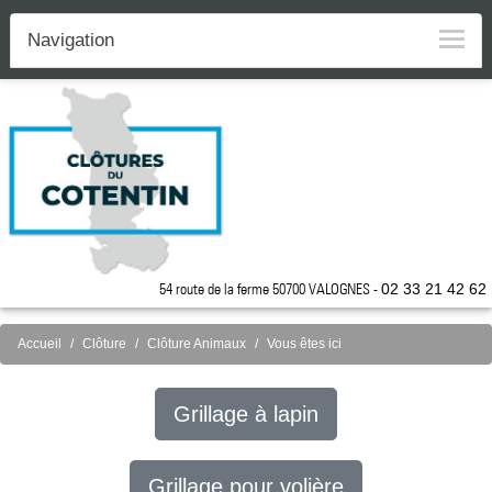
Navigation
54 route de la ferme 50700 VALOGNES -
02 33 21 42 62
Accueil
Clôture
Clôture Animaux
Vous êtes ici
Grillage à lapin
Grillage pour volière