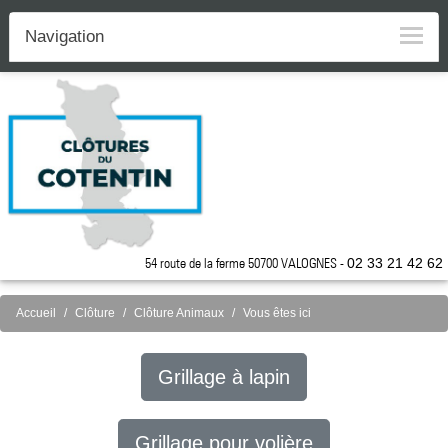
Navigation
54 route de la ferme 50700 VALOGNES -
02 33 21 42 62
Accueil
Clôture
Clôture Animaux
Vous êtes ici
Grillage à lapin
Grillage pour volière