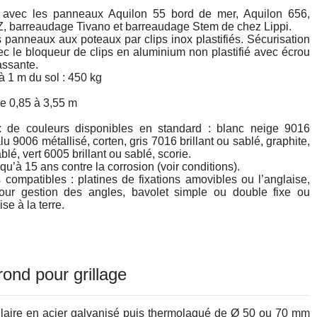
 avec les panneaux Aquilon 55 bord de mer, Aquilon 656,
 Z, barreaudage Tivano et barreaudage Stem de chez Lippi.
s panneaux aux poteaux par clips inox plastifiés. Sécurisation
ec le bloqueur de clips en aluminium non plastifié avec écrou
assante.
à 1 m du sol : 450 kg
de 0,85 à 3,55 m
x de couleurs disponibles en standard : blanc neige 9016
alu 9006 métallisé, corten, gris 7016 brillant ou sablé, graphite,
blé, vert 6005 brillant ou sablé, scorie.
qu’à 15 ans contre la corrosion (voir conditions).
 compatibles : platines de fixations amovibles ou l’anglaise,
nour gestion des angles, bavolet simple ou double fixe ou
se à la terre.
ond pour grillage
laire en acier galvanisé puis thermolaqué de Ø 50 ou 70 mm