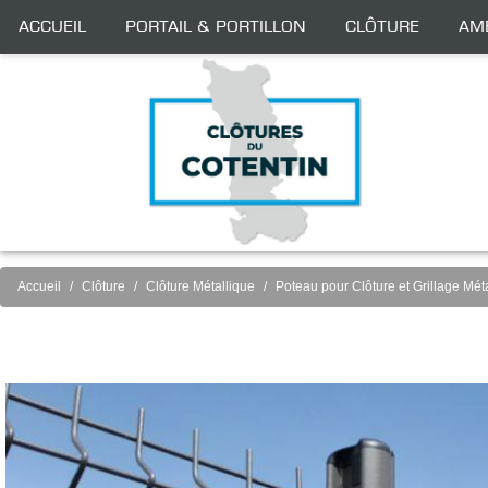
Accueil
Portail & Portillon
Clôture
Am
Accueil
Clôture
Clôture Métallique
Poteau pour Clôture et Grillage Mét