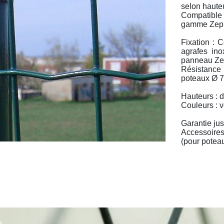
selon haute
Compatible 
gamme Zephi
Fixation : 
agrafes ino
panneau Zep
Résistance
poteaux Ø 
Hauteurs : 
Couleurs : v
Garantie jus
Accessoires
(pour poteau
s