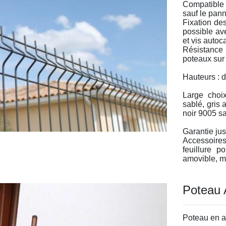
Compatible
sauf le pan
Fixation de
possible av
et vis autoc
Résistance 
poteaux sur 
Hauteurs : 
Large choi
sablé, gris 
noir 9005 sa
Garantie jus
Accessoires
feuillure 
amovible, mi
Poteaux à e
Poteau A
Poteau en a