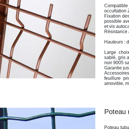
Compatible
occultation
Fixation de
possible av
et vis autoc
Résistance 
Hauteurs : 
Large choi
sablé, gris 
noir 9005 sa
Garantie jus
Accessoires
feuillure p
amovible, mi
Poteau r
Poteau tubu