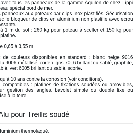
 avec tous les panneaux de la gamme Aquilon de chez Lippi
neau spécial bord de mer.
s panneaux aux poteaux par clips inox plastifiés. Sécurisation
ec le bloqueur de clips en aluminium non plastifié avec écrou
assante.
à 1 m du sol : 260 kg pour poteau à sceller et 150 kg pour
platine.
de 0,65 à 3,55 m
x de couleurs disponibles en standard : blanc neige 9016
alu 9006 métallisé, corten, gris 7016 brillant ou sablé, graphite,
blé, vert 6005 brillant ou sablé, scorie.
qu’à 10 ans contre la corrosion (voir conditions).
 compatibles : platines de fixations soudées ou amovibles,
pour gestion des angles, bavolet simple ou double fixe ou
se à la terre.
ncoches également disponibles.
lu pour Treillis soudé
luminium thermolaqué.