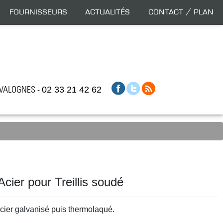
Fournisseurs
Actualités
Contact / Plan
0 VALOGNES -
02 33 21 42 62
cier pour Treillis soudé
cier galvanisé puis thermolaqué.