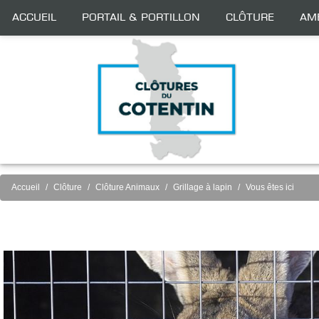
Accueil
Portail & Portillon
Clôture
Am
Accueil
Clôture
Clôture Animaux
Grillage à lapin
Vous êtes ici