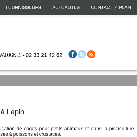
Fournisseurs
Actualités
Contact / Plan
0 VALOGNES -
02 33 21 42 62
 à Lapin
rication de cages pour petits animaux et dans la pisciculture
sses à poissons et crustacés.