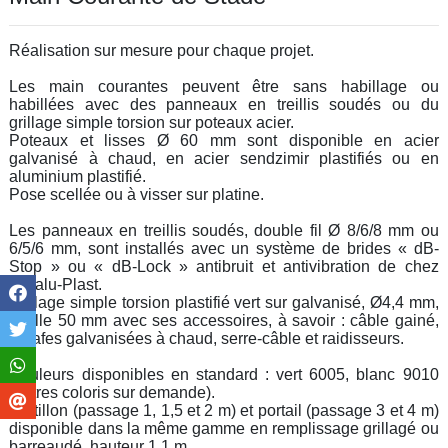
Réalisation sur mesure pour chaque projet.
Les main courantes peuvent être sans habillage ou
habillées avec des panneaux en treillis soudés ou du
grillage simple torsion sur poteaux acier.
Poteaux et lisses Ø 60 mm sont disponible en acier
galvanisé à chaud, en acier sendzimir plastifiés ou en
aluminium plastifié.
Pose scellée ou à visser sur platine.
Les panneaux en treillis soudés, double fil Ø 8/6/8 mm ou
6/5/6 mm, sont installés avec un système de brides « dB-
Stop » ou « dB-Lock » antibruit et antivibration de chez
Metalu-Plast.
Grillage simple torsion plastifié vert sur galvanisé, Ø4,4 mm,
maille 50 mm avec ses accessoires, à savoir : câble gainé,
agrafes galvanisées à chaud, serre-câble et raidisseurs.
Couleurs disponibles en standard : vert 6005, blanc 9010
(autres coloris sur demande).
Portillon (passage 1, 1,5 et 2 m) et portail (passage 3 et 4 m)
disponible dans la même gamme en remplissage grillagé ou
barreaudé, hauteur 1,1 m.