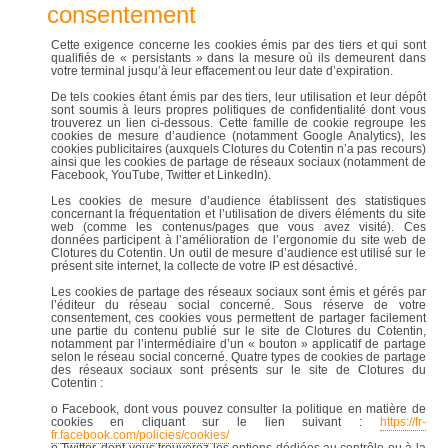
consentement
Cette exigence concerne les cookies émis par des tiers et qui sont
qualifiés de « persistants » dans la mesure où ils demeurent dans
votre terminal jusqu’à leur effacement ou leur date d’expiration.
De tels cookies étant émis par des tiers, leur utilisation et leur dépôt
sont soumis à leurs propres politiques de confidentialité dont vous
trouverez un lien ci-dessous. Cette famille de cookie regroupe les
cookies de mesure d’audience (notamment Google Analytics), les
cookies publicitaires (auxquels Clotures du Cotentin n’a pas recours)
ainsi que les cookies de partage de réseaux sociaux (notamment de
Facebook, YouTube, Twitter et LinkedIn).
Les cookies de mesure d’audience établissent des statistiques
concernant la fréquentation et l’utilisation de divers éléments du site
web (comme les contenus/pages que vous avez visité). Ces
données participent à l’amélioration de l’ergonomie du site web de
Clotures du Cotentin. Un outil de mesure d’audience est utilisé sur le
présent site internet, la collecte de votre IP est désactivé.
Les cookies de partage des réseaux sociaux sont émis et gérés par
l’éditeur du réseau social concerné. Sous réserve de votre
consentement, ces cookies vous permettent de partager facilement
une partie du contenu publié sur le site de Clotures du Cotentin,
notamment par l’intermédiaire d’un « bouton » applicatif de partage
selon le réseau social concerné. Quatre types de cookies de partage
des réseaux sociaux sont présents sur le site de Clotures du
Cotentin :
o Facebook, dont vous pouvez consulter la politique en matière de
cookies en cliquant sur le lien suivant :
https://fr-
fr.facebook.com/policies/cookies/