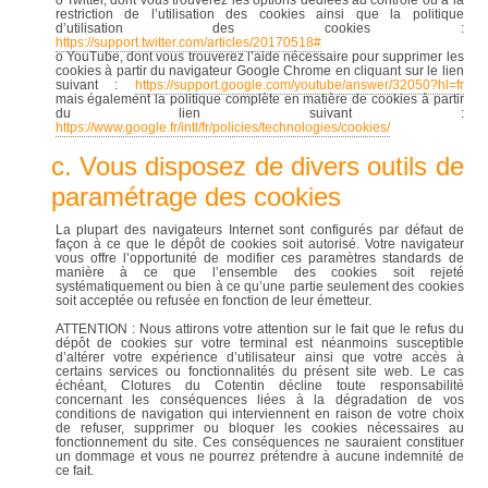
o Twitter, dont vous trouverez les options dédiées au contrôle ou à la
restriction de l’utilisation des cookies ainsi que la politique
d’utilisation des cookies :
https://support.twitter.com/articles/20170518#
o YouTube, dont vous trouverez l’aide nécessaire pour supprimer les
cookies à partir du navigateur Google Chrome en cliquant sur le lien
suivant :
https://support.google.com/youtube/answer/32050?hl=fr
mais également la politique complète en matière de cookies à partir
du lien suivant :
https://www.google.fr/intl/fr/policies/technologies/cookies/
c. Vous disposez de divers outils de
paramétrage des cookies
La plupart des navigateurs Internet sont configurés par défaut de
façon à ce que le dépôt de cookies soit autorisé. Votre navigateur
vous offre l’opportunité de modifier ces paramètres standards de
manière à ce que l’ensemble des cookies soit rejeté
systématiquement ou bien à ce qu’une partie seulement des cookies
soit acceptée ou refusée en fonction de leur émetteur.
ATTENTION : Nous attirons votre attention sur le fait que le refus du
dépôt de cookies sur votre terminal est néanmoins susceptible
d’altérer votre expérience d’utilisateur ainsi que votre accès à
certains services ou fonctionnalités du présent site web. Le cas
échéant, Clotures du Cotentin décline toute responsabilité
concernant les conséquences liées à la dégradation de vos
conditions de navigation qui interviennent en raison de votre choix
de refuser, supprimer ou bloquer les cookies nécessaires au
fonctionnement du site. Ces conséquences ne sauraient constituer
un dommage et vous ne pourrez prétendre à aucune indemnité de
ce fait.