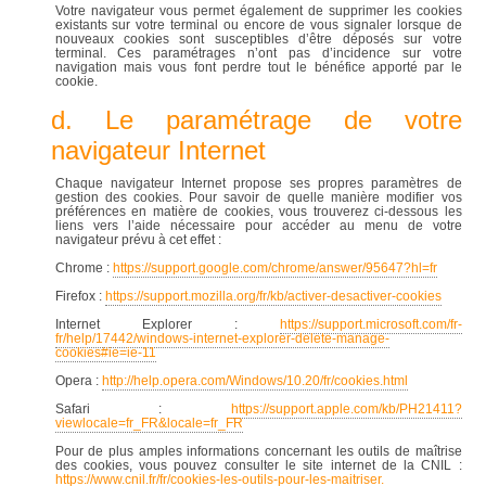
Votre navigateur vous permet également de supprimer les cookies
existants sur votre terminal ou encore de vous signaler lorsque de
nouveaux cookies sont susceptibles d’être déposés sur votre
terminal. Ces paramétrages n’ont pas d’incidence sur votre
navigation mais vous font perdre tout le bénéfice apporté par le
cookie.
d. Le paramétrage de votre
navigateur Internet
Chaque navigateur Internet propose ses propres paramètres de
gestion des cookies. Pour savoir de quelle manière modifier vos
préférences en matière de cookies, vous trouverez ci-dessous les
liens vers l’aide nécessaire pour accéder au menu de votre
navigateur prévu à cet effet :
Chrome :
https://support.google.com/chrome/answer/95647?hl=fr
Firefox :
https://support.mozilla.org/fr/kb/activer-desactiver-cookies
Internet Explorer :
https://support.microsoft.com/fr-
fr/help/17442/windows-internet-explorer-delete-manage-
cookies#ie=ie-11
Opera :
http://help.opera.com/Windows/10.20/fr/cookies.html
Safari :
https://support.apple.com/kb/PH21411?
viewlocale=fr_FR&locale=fr_FR
Pour de plus amples informations concernant les outils de maîtrise
des cookies, vous pouvez consulter le site internet de la CNIL :
https://www.cnil.fr/fr/cookies-les-outils-pour-les-maitriser.