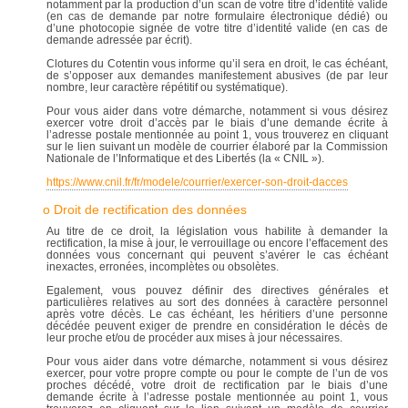
notamment par la production d’un scan de votre titre d’identité valide
(en cas de demande par notre formulaire électronique dédié) ou
d’une photocopie signée de votre titre d’identité valide (en cas de
demande adressée par écrit).
Clotures du Cotentin vous informe qu’il sera en droit, le cas échéant,
de s’opposer aux demandes manifestement abusives (de par leur
nombre, leur caractère répétitif ou systématique).
Pour vous aider dans votre démarche, notamment si vous désirez
exercer votre droit d’accès par le biais d’une demande écrite à
l’adresse postale mentionnée au point 1, vous trouverez en cliquant
sur le lien suivant un modèle de courrier élaboré par la Commission
Nationale de l’Informatique et des Libertés (la « CNIL »).
https://www.cnil.fr/fr/modele/courrier/exercer-son-droit-dacces
o Droit de rectification des données
Au titre de ce droit, la législation vous habilite à demander la
rectification, la mise à jour, le verrouillage ou encore l’effacement des
données vous concernant qui peuvent s’avérer le cas échéant
inexactes, erronées, incomplètes ou obsolètes.
Egalement, vous pouvez définir des directives générales et
particulières relatives au sort des données à caractère personnel
après votre décès. Le cas échéant, les héritiers d’une personne
décédée peuvent exiger de prendre en considération le décès de
leur proche et/ou de procéder aux mises à jour nécessaires.
Pour vous aider dans votre démarche, notamment si vous désirez
exercer, pour votre propre compte ou pour le compte de l’un de vos
proches décédé, votre droit de rectification par le biais d’une
demande écrite à l’adresse postale mentionnée au point 1, vous