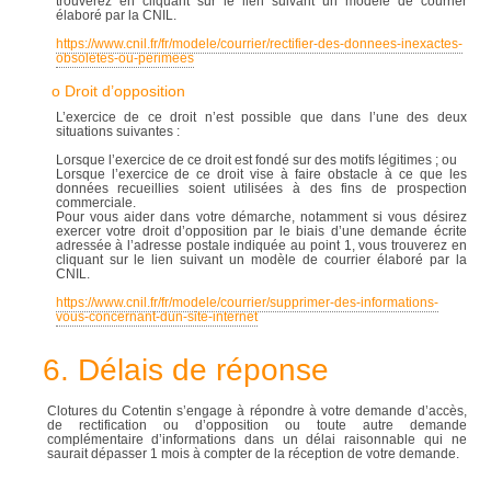
trouverez en cliquant sur le lien suivant un modèle de courrier
élaboré par la CNIL.
https://www.cnil.fr/fr/modele/courrier/rectifier-des-donnees-inexactes-
obsoletes-ou-perimees
o Droit d’opposition
L’exercice de ce droit n’est possible que dans l’une des deux
situations suivantes :
Lorsque l’exercice de ce droit est fondé sur des motifs légitimes ; ou
Lorsque l’exercice de ce droit vise à faire obstacle à ce que les
données recueillies soient utilisées à des fins de prospection
commerciale.
Pour vous aider dans votre démarche, notamment si vous désirez
exercer votre droit d’opposition par le biais d’une demande écrite
adressée à l’adresse postale indiquée au point 1, vous trouverez en
cliquant sur le lien suivant un modèle de courrier élaboré par la
CNIL.
https://www.cnil.fr/fr/modele/courrier/supprimer-des-informations-
vous-concernant-dun-site-internet
6. Délais de réponse
Clotures du Cotentin s’engage à répondre à votre demande d’accès,
de rectification ou d’opposition ou toute autre demande
complémentaire d’informations dans un délai raisonnable qui ne
saurait dépasser 1 mois à compter de la réception de votre demande.