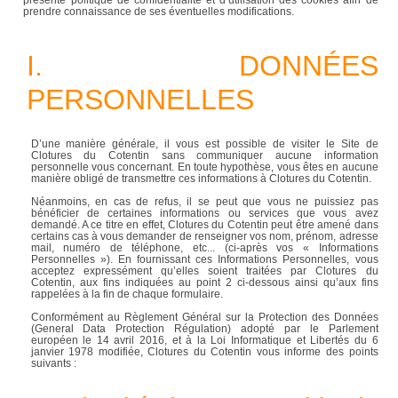
présente politique de confidentialité et d’utilisation des cookies afin de
prendre connaissance de ses éventuelles modifications.
I. DONNÉES
PERSONNELLES
D’une manière générale, il vous est possible de visiter le Site de
Clotures du Cotentin sans communiquer aucune information
personnelle vous concernant. En toute hypothèse, vous êtes en aucune
manière obligé de transmettre ces informations à Clotures du Cotentin.
Néanmoins, en cas de refus, il se peut que vous ne puissiez pas
bénéficier de certaines informations ou services que vous avez
demandé. A ce titre en effet, Clotures du Cotentin peut être amené dans
certains cas à vous demander de renseigner vos nom, prénom, adresse
mail, numéro de téléphone, etc... (ci-après vos « Informations
Personnelles »). En fournissant ces Informations Personnelles, vous
acceptez expressément qu’elles soient traitées par Clotures du
Cotentin, aux fins indiquées au point 2 ci-dessous ainsi qu’aux fins
rappelées à la fin de chaque formulaire.
Conformément au Règlement Général sur la Protection des Données
(General Data Protection Régulation) adopté par le Parlement
européen le 14 avril 2016, et à la Loi Informatique et Libertés du 6
janvier 1978 modifiée, Clotures du Cotentin vous informe des points
suivants :