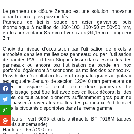
Le panneau de clôture Zenturo est une solution innovante
offrant de multiples possibilités.
Panneau de treillis soudé en acier galvanisé puis
thermolaqué à mailles de 100×100, 100×50 et 50×50 mm,
en fils horizontaux Ø5 mm et verticaux Ø4,15 mm, longueur
2 m.
Choix du niveau d’occultation par l’utilisation de pixels à
emboités dans les mailles des panneaux ou par l’utilisation
de bandes PVC « Flexo Strip » à tisser dans les mailles des
panneaux ou encore par l’utilisation de bande en inox
perforée, également à tisser dans les mailles des panneaux.
Possibilité d’occultation totale et originale grace au poteau
rectangulaire Zenturo de section 120×40 mm permettant de
créer un espace à remplir entre deux panneaux. Le
remplissage peut être fait avec des cailloux décoratifs, des
galets ou tout autres éléments suffisamment gros pour ne
pas passer à travers les mailles des panneaux.Portillons et
portails pivotants disponibles dans la même gamme.
Couleurs : vert 6005 et gris anthracite BF 7016M (autres
coloris sur demande).
Hauteurs : 65 à 200 cm